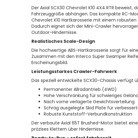
Der Axial SCX30 Chevrolet K10 4X4 RTR beweist,
Fahrzeuggröße abhängen. Das kompakte RC-Modell k
Chevrolet K10 Hartkarosserie mit einem robuste
Dadurch eignet sich der Mini-Crawler hervorragen
Outdoor-Hindernisse.
Realistisches Scale-Design
Die hochwertige ABS-Hartkarosserie sorgt für ein
Zusammen mit den Interco Super Swamper Reifen 
Erscheinungsbild.
Leistungsstarkes Crawler-Fahrwerk
Das speziell entwickelte SCX30-Chassis verfügt ü
Permanenter Allradantrieb (4WD)
Hohe Verschränkung für schwieriges Gelän
Nach vorne verlagerte Gewichtsverteilung
Schräg ausgelegte Skid Plate für verbessert
Robuste Kunststoff-Verbundkonstruktion
Der verbaute Axial 65T Brushed-Motor bietet eine
präzises Klettern über Hindernisse.