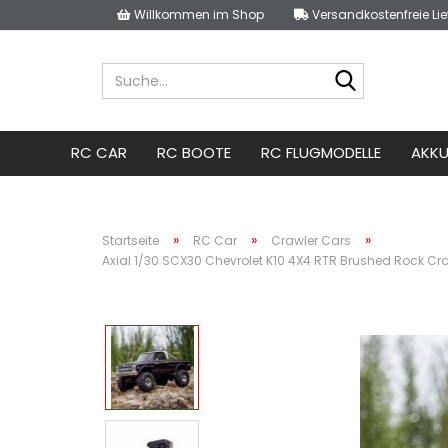
Willkommen im Shop
Versandkostenfreie Lie
Suche...
RC CAR
RC BOOTE
RC FLUGMODELLE
AKKU
»
»
»
Startseite
RC Car
Crawler Cars
Axial 1/30 SCX30 Chevrolet K10 4X4 RTR Brushed Rock Cra