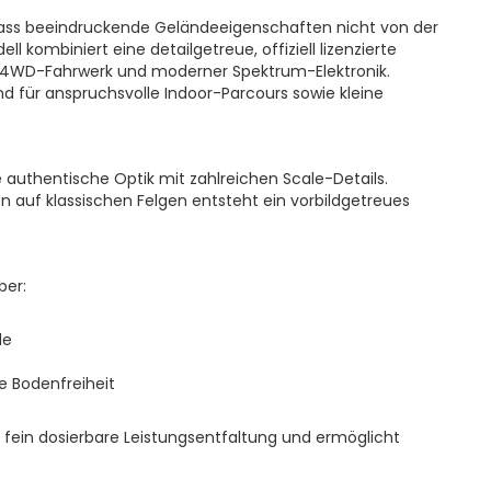
 dass beeindruckende Geländeeigenschaften nicht von der
ombiniert eine detailgetreue, offiziell lizenzierte
n 4WD-Fahrwerk und moderner Spektrum-Elektronik.
d für anspruchsvolle Indoor-Parcours sowie kleine
e authentische Optik mit zahlreichen Scale-Details.
auf klassischen Felgen entsteht ein vorbildgetreues
ber:
de
e Bodenfreiheit
 fein dosierbare Leistungsentfaltung und ermöglicht