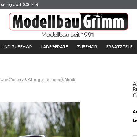
ferung ab 150,00 EUR
 UND ZUBEHÖR
LADEGERÄTE
ZUBEHÖR
ERSATZTEILE
wler (Battery & Charger Included), Black
A
B
C
Ar
L