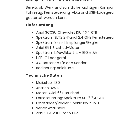
Ready-to-Run – sofort fahrbereit
Bereits ab Werk sind sämtliche wichtigen Kompone
Fahrzeug, Fernsteuerung, Akku und USB-Ladegerät
gestartet werden kann.
Lieferumfang
Axial SCX30 Chevrolet K10 4X4 RTR
Spektrum SLT2 2-Kanal 2,4 GHz Fernsteuer
Spektrum 2-in-1 Empfänger/Regler
Axial 65T Brushed-Motor
Spektrum LiPo-Akku 7,4 V 160 mAh
USB-C Ladegerät
AA-Batterien für den Sender
Bedienungsanleitung
Technische Daten
Maßstab: 1:30
Antrieb: 4WD
Motor: Axial 65T Brushed
Fernsteuerung: Spektrum SLT2 2,4 GHz
Empfänger/Regler: Spektrum 2-in-1
Servo: Axial SX112
Akku: 7,4 V 160 mAh LiPo