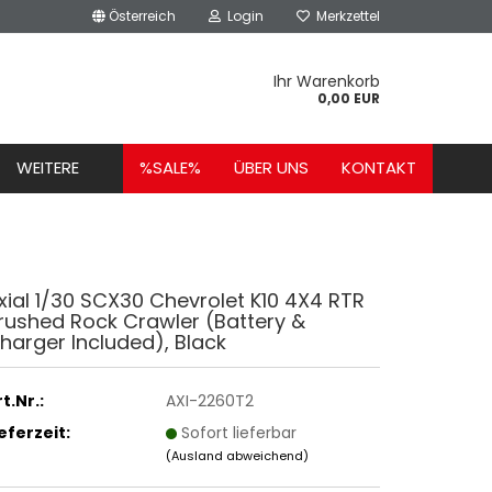
Österreich
Login
Merkzettel
Ihr Warenkorb
0,00 EUR
WEITERE
%SALE%
ÜBER UNS
KONTAKT
xial 1/30 SCX30 Chevrolet K10 4X4 RTR
rushed Rock Crawler (Battery &
harger Included), Black
t.Nr.:
AXI-2260T2
ieferzeit:
Sofort lieferbar
(Ausland abweichend)