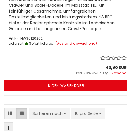
Crawler und Scale-Modelle im Maßstab 1:10. Mit
feinfühliger Gasannahme, umfangreichen
Einstellmöglichkeiten und leistungsstarkem 4A BEC
bietet der Regler optimale Kontrolle im technischen
Gelände und bei langsamen Crawl-Passagen.
Art.Nr.: HW30120202
Lieferzeit:
Sofort lieferbar
(Ausland abweichend)
43,90 EUR
inkl. 20% MwSt. zzgl.
Versand
IN DEN WARENKORB
Sortieren nach
pro Seite
Sortieren nach
16 pro Seite
1