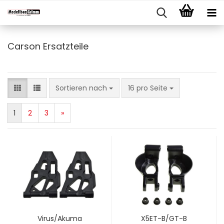
Carson Ersatzteile
Sortieren nach
pro Seite
Sortieren nach
16 pro Seite
1
2
3
»
Virus/Akuma
X5ET-B/GT-B