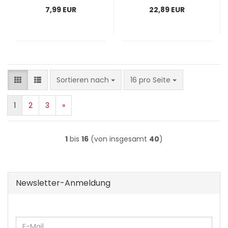
7,99 EUR
22,89 EUR
Sortieren nach
pro Seite
Sortieren nach
16 pro Seite
1
2
3
»
1
bis
16
(von insgesamt
40
)
Newsletter-Anmeldung
WEITER
E-