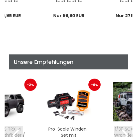
09,95 EUR
Nur 99,90 EUR
Nur 275,
Unsere Empfehlungen
-2%
-9%
XAS TRX-4
Pro-Scale Winden-
1/30 SCX3
Pathfinder /
Set mit
Wrangler 