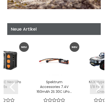
Neue Artikel
NEU
NEU
6AC Neo LiPo
Spektrum
MJX Hyper
1-6s
Accessories 7.4V
1/8 Ford B
160mAh 2S 30C LiPo...
Crawler