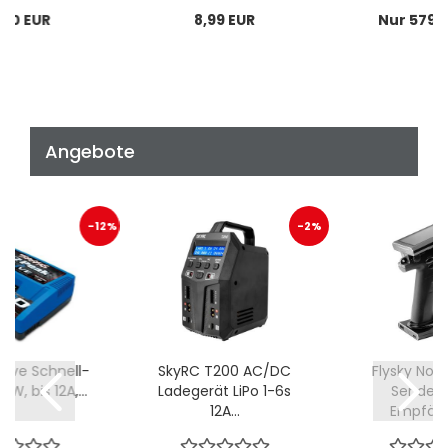
,90 EUR
8,99 EUR
Nur 579,
Angebote
-12%
-2%
Live Schnell-
SkyRC T200 AC/DC
Flysky Nob
0W, bis 12A,...
Ladegerät LiPo 1-6s
Sender m
12A...
Empfänge