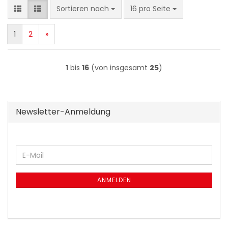
Sortieren nach
pro Seite
Sortieren nach
16 pro Seite
1
2
»
1
bis
16
(von insgesamt
25
)
Newsletter-Anmeldung
WEITER
E-
ZUR
Mail
NEWSLETTER-
ANMELDUNG
ANMELDEN