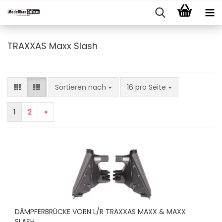
TRAXXAS Maxx Slash
Sortieren nach
pro Seite
Sortieren nach
16 pro Seite
1
2
»
DÄMPFERBRÜCKE VORN L/R TRAXXAS MAXX & MAXX
SLASH