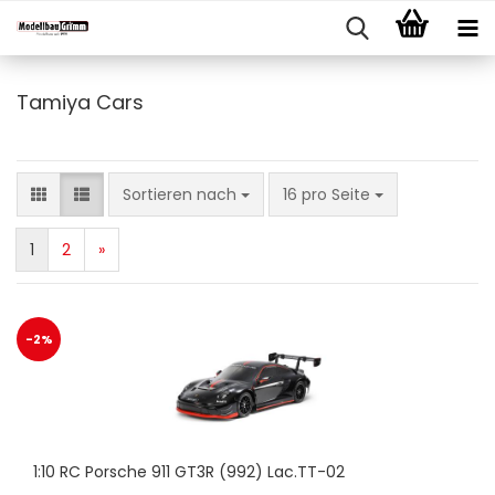
Tamiya Cars
Sortieren nach
pro Seite
Sortieren nach
16 pro Seite
1
2
»
-2%
1:10 RC Porsche 911 GT3R (992) Lac.TT-02