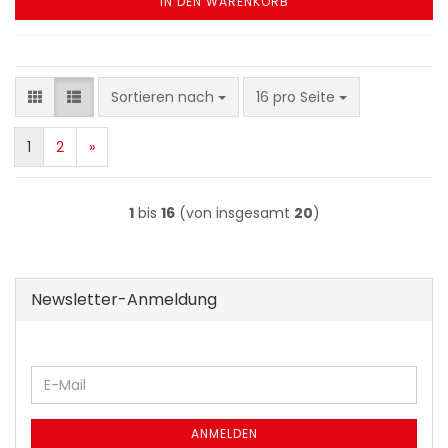
IN DEN WARENKORB
Sortieren nach
pro Seite
Sortieren nach
16 pro Seite
1
2
»
1
bis
16
(von insgesamt
20
)
Newsletter-Anmeldung
WEITER
E-
ZUR
Mail
NEWSLETTER-
ANMELDUNG
ANMELDEN