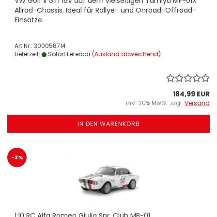
VW Golf II GTI 16V auf dem vielseitigen Tamiya MF-01X
Allrad-Chassis. Ideal für Rallye- und Onroad-Offroad-
Einsätze.
Art.Nr.: 300058714
Lieferzeit:
Sofort lieferbar
(Ausland abweichend)
184,99 EUR
inkl. 20% MwSt. zzgl.
Versand
IN DEN WARENKORB
-3%
1:10 RC Alfa Romeo Giulia Spr. Club MB-01