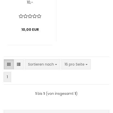
10,-
10,00 EUR
Sortieren nach
pro Seite
Sortieren nach
16 pro Seite
1
1
bis
1
(von insgesamt
1
)